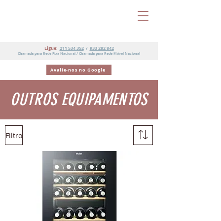
Ligue:
211 534 352
/
933 282 842
Chamada para Rede Fixa Nacional / Chamada para Rede Móvel Nacional
Avalie-nos no Google
OUTROS EQUIPAMENTOS
Filtro