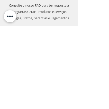
Consulte o nosso FAQ para ter resposta a
Perguntas Gerais, Produtos e Serviços
Entregas, Prazos, Garantias e Pagamentos.
Contactos
Apoio ao cliente:
211 534 352
Chamada para Rede Fixa Nacional
933 282 842
Chamada para Rede Móvel Nacional
geral@koolavac.pt