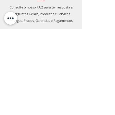
Consulte o nosso FAQ para ter resposta a
Perguntas Gerais, Produtos e Serviços
Entregas, Prazos, Garantias e Pagamentos.
Contactos
Apoio ao cliente:
211 534 352
Chamada para Rede Fixa Nacional
933 282 842
Chamada para Rede Móvel Nacional
geral@koolavac.pt