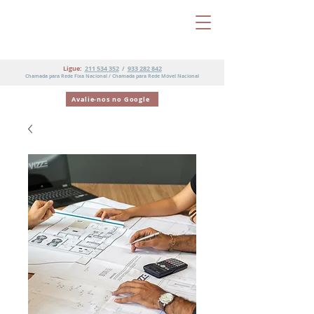
Ligue:
211 534 352
/
933 282 842
Chamada para Rede Fixa Nacional / Chamada para Rede Móvel Nacional
Avalie-nos no Google